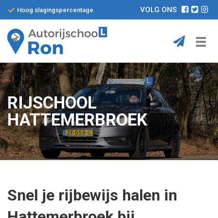
VOLG ONS
Hoog slagingspercentage
Home
Diensten
RIJSCHOOL
Pakketten
HATTEMERBROEK
De Auto
Contact
Snel je rijbewijs halen in
Hattemerbroek bij