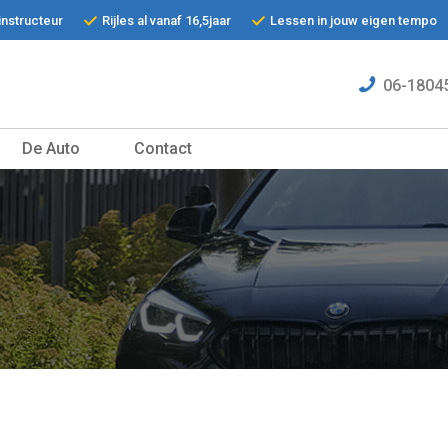
jinstructeur
Rijles al vanaf 16,5jaar
Lessen in jouw eigen tempo
06-1804
De Auto
Contact