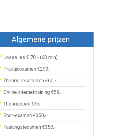
Algemene prijzen
A
Losse les € 70 - (60 min)
Eerste 1
Praktijkexamen €299,-
€690
,-
Theorie reserveren €60,-
Online internettraining €59,-
Theorieboek €35,-
Bnor-examen €350,-
Faalangstexamen €350,-