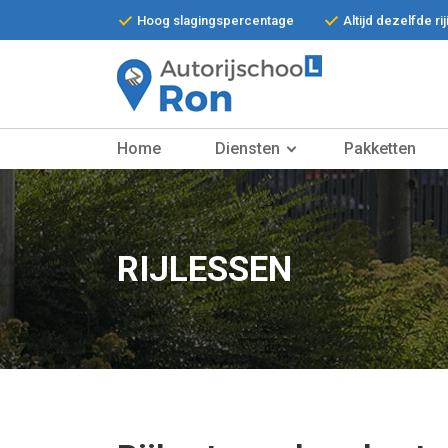
Hoog slagingspercentage
Altijd dezelfde ri
Home
Home
Diensten
Pakketten
Diensten
Pakketten
RIJLESSEN
De Auto
Contact