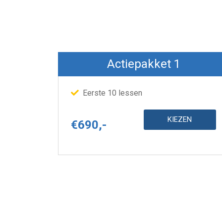
en
Actiepakket 1
Eerste 10 lessen
KIEZEN
€690
,-