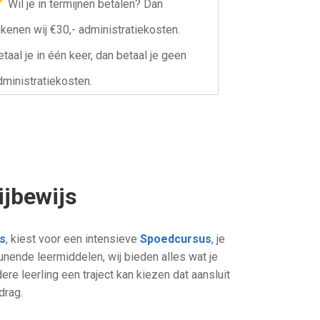
Wil je in termijnen betalen? Dan
ekenen wij €30,- administratiekosten.
etaal je in één keer, dan betaal je geen
dministratiekosten.
ijbewijs
es
, kiest voor een intensieve
Spoedcursus
, je
unende leermiddelen, wij bieden alles wat je
re leerling een traject kan kiezen dat aansluit
drag.