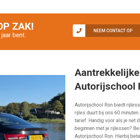
OP ZAK!
NEEM CONTACT OP
 jaar bent.
Aantrekkelijke 
Autorijschool
Autorijschool Ron biedt rijle
rijles duurt bij ons 60 minute
tarief. Handig voor als je net 
beginnen met je rijlessen? B
Autorijschool Ron. Hierbij beta