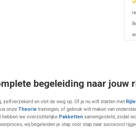
r
B
a
mplete begeleiding naar jouw r
g, zelfverzekerd en vlot de weg op. Of je nu wilt starten met
Rijl
 via onze
Theorie
trainingen, of gebruik wilt maken van onderste
st hebben we overzichtelijke
Pakketten
samengesteld, zodat iede
t leerproces, wij begeleiden je stap voor stap naar succesvol rijge