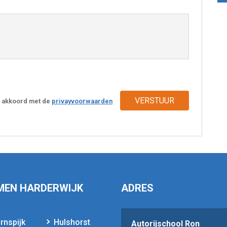
VERSTUUR
ik akkoord met de
privayvoorwaarden
MEN HARDERWIJK
ADRES
rnspijk
Hulshorst
Autorijschool Ron