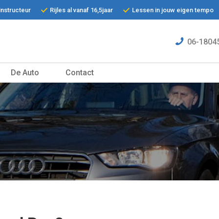
jinstructeur
Rijles al vanaf 16,5jaar
Lessen in jouw eigen tempo
06-1804
De Auto
Contact