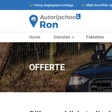
Hoog slagingspercentage
Altijd dezelfde ri
Home
Home
Diensten
Pakketten
Diensten
Pakketten
OFFERTE
De Auto
Contact