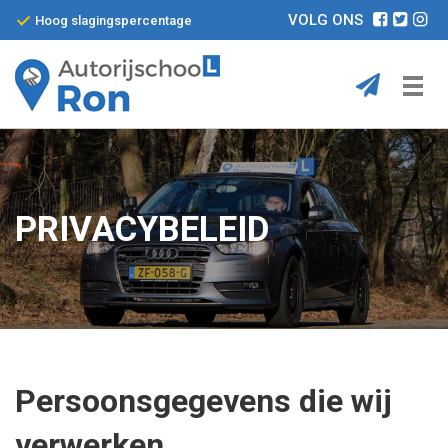
VOLG ONS
Hoog slagingspercentage
Home
Diensten
PRIVACYBELEID
Pakketten
De Auto
Contact
Persoonsgegevens die wij
verwerken